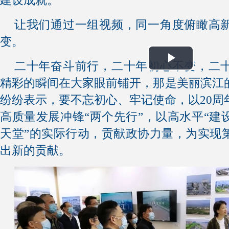
建设成就。
让我们通过一组视频，同一角度俯瞰高
变。
二十年奋斗前行，二十年初心不变，二
Play
Play
精彩的瞬间在大家眼前铺开，那是美丽滨江
Video
Video
纷纷表示，要不忘初心、牢记使命，以20周
高质量发展冲锋“两个先行”，以高水平“建
天堂”的实际行动，贡献政协力量，为实现
出新的贡献。