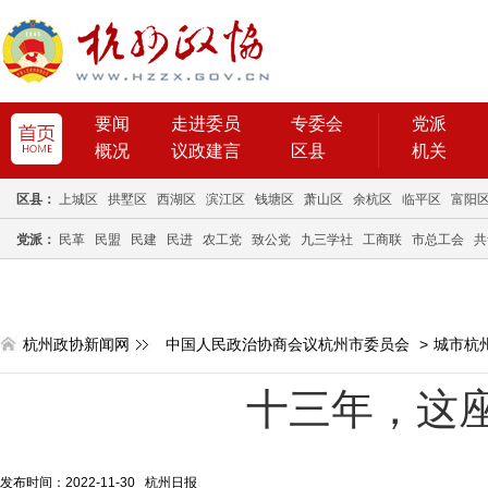
要闻
走进委员
专委会
党派
概况
议政建言
区县
机关
区县：
上城区
拱墅区
西湖区
滨江区
钱塘区
萧山区
余杭区
临平区
富阳
党派：
民革
民盟
民建
民进
农工党
致公党
九三学社
工商联
市总工会
共
杭州政协新闻网
中国人民政治协商会议杭州市委员会
>
城市杭
十三年，这
发布时间：2022-11-30 杭州日报