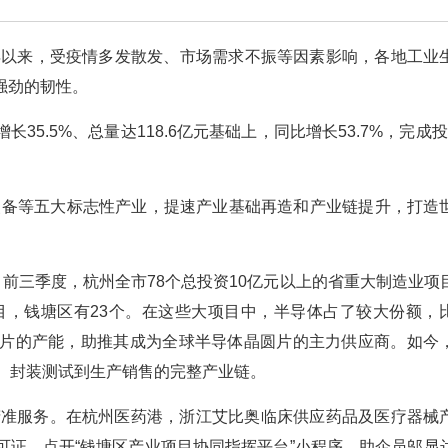
年以来，受疫情多发散发、市场需求不振等因素影响，各地工业
强劲的韧性。
.5%、总量达118.6亿元基础上，同比增长53.7%，完成投资
装备等五大标志性产业，提速产业基础再造和产业链提升，打造
。前三季度，杭州全市78个总投资10亿元以上的省重大制造业项
项目，钱塘区有23个。在这些大项目中，半导体占了较大份额，
体硅片的产能，助推其成为全球半导体晶圆片的主力供应商。如今
、封装测试到生产销售的完整产业链。
的精准服务。在杭州医药港，浙江艾比奥临床供应药品及医疗器械
可证。点开“钱塘区产业项目协同指挥平台”小程序，助企员邬显