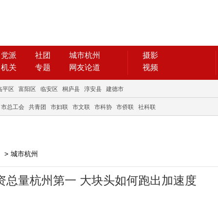
党派
社团
城市杭州
摄影
机关
专题
网友论道
视频
临平区
富阳区
临安区
桐庐县
淳安县
建德市
市总工会
共青团
市妇联
市文联
市科协
市侨联
社科联
>
城市杭州
资总量杭州第一 大块头如何跑出加速度