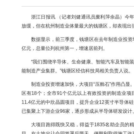
浙江日报讯 （记者刘健通讯员糜利萍余晶）今
放缓，但在杭州制造业体量最大的钱塘区，却表现出
数据显示，前三季度，钱塘区在去年制造业投资增长35
亿元，总量位列杭州第一，增速居前列。
“我们围绕半导体、生命健康、智能汽车及智能
能制造产业集群。”钱塘区经信科技局相关负责人说。
制造业投资增速加快，大项目“压舱石”作用凸显
区有18个；全市91个亿元以上有效投资的制造业
11.4亿元的中欣晶圆项目，提升企业12英寸半导
已集聚上下游企业96家，逐步形成从半导体研发设计
大项目跑得既快又稳，得益于1835名助企员
目，在土地出让合同签署后两天，便顺利取得施工许