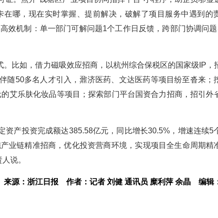
卡在哪，现在实时掌握、提前解决，破解了项目服务中遇到的
套高效机制：单一部门可解问题1个工作日反馈，跨部门协调问题
式。比如，借力磁吸效应招商，以杭州综合保税区的国家级IP，
，伴随50多名人才引入，鼐济医药、文达医药等项目纷至沓来；
亿元的艾乐肤化妆品等项目；探索部门平台国资合力招商，招引外
产投资完成额达385.58亿元，同比增长30.5%，增速连续5
实施产业链精准招商，优化投资营商环境，实现项目全生命周期精
责人说。
来源：浙江日报
作者：记者 刘健 通讯员 糜利萍 余晶
编辑