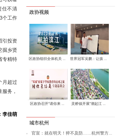
责任不清
政协视频
3个工作
招引投资
挖掘乡贤
区政协组织全体机关 ...
世界冠军吴鹏：让孩 ...
省专精特
个月超过
准服务，
区政协召开“请你来 ...
灵桥镇开展“潮起江 ...
：李佳萌
城市杭州
官宣：就在明天！猝不及防……杭州警方...