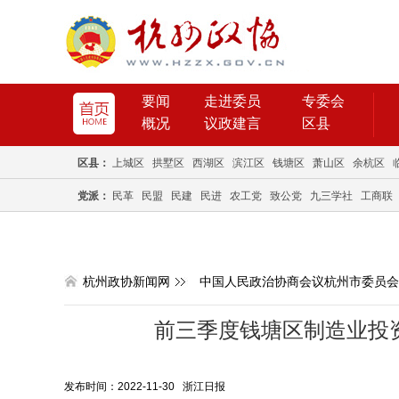
要闻
走进委员
专委会
概况
议政建言
区县
区县：
上城区
拱墅区
西湖区
滨江区
钱塘区
萧山区
余杭区
党派：
民革
民盟
民建
民进
农工党
致公党
九三学社
工商联
杭州政协新闻网
中国人民政治协商会议杭州市委员会
前三季度钱塘区制造业投
发布时间：2022-11-30 浙江日报