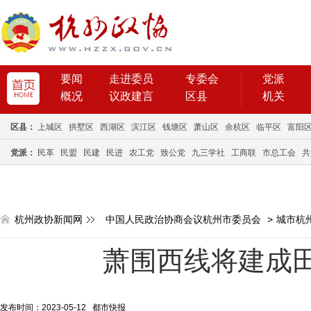
要闻
走进委员
专委会
党派
概况
议政建言
区县
机关
区县：
上城区
拱墅区
西湖区
滨江区
钱塘区
萧山区
余杭区
临平区
富阳
党派：
民革
民盟
民建
民进
农工党
致公党
九三学社
工商联
市总工会
共
杭州政协新闻网
中国人民政治协商会议杭州市委员会
>
城市杭
萧围西线将建成
发布时间：2023-05-12 都市快报