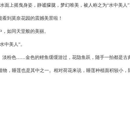
水面上摇曳身姿，静谧朦胧，梦幻唯美，被人称之为“水中美人”
能看到莫奈花园的震撼美景啦！
中，如同天堂般的美丽。
水中美人”。
、淡粉色……金色的鲤鱼缓缓游过，花隐鱼跃，随手一拍都是古
植物，睡莲也是其中之一。相对荷花来说，睡莲种植面积较小，除