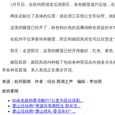
5月开启，在杭州西湖龙泓涧景区，各色睡莲成片绽放，在
网友还标出了具体的位置：就在浙江宾馆公交车站旁，就
这里的睡莲已经开了，粉色和白色的花瓣倒映在碧蓝的水
在杭州不仅茅家埠有睡莲，郭庄和曲院风荷也可以欣赏这“
郭庄：走进郭庄，这里的睡莲已经开得极好，红色、黄色
曲院风荷：曲院风荷内种植了包括各种荷花在内很多水生
有各种花菖蒲、美人蕉也正在逐步开花。
来源：杭州新闻
作者：综合 西湖之声
编辑：李佳萌
政协要闻
80余名政协委员毅行7公里为亚运添彩...
萧山活动周|“资源共享惠民生 阳光交...
萧山活动周|“萧山优礼·委员先行” ...