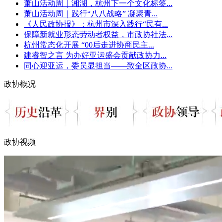
萧山活动周｜湘湖，杭州下一个文化标签...
萧山活动周｜践行“八八战略” 凝聚青...
《人民政协报》：杭州市深入践行“民有...
保障新就业形态劳动者权益，市政协社法...
杭州常态化开展 “00后走进协商民主...
建睿智之言 为办好亚运盛会贡献政协力...
同心迎亚运，委员显担当——致全区政协...
政协概况
政协视频