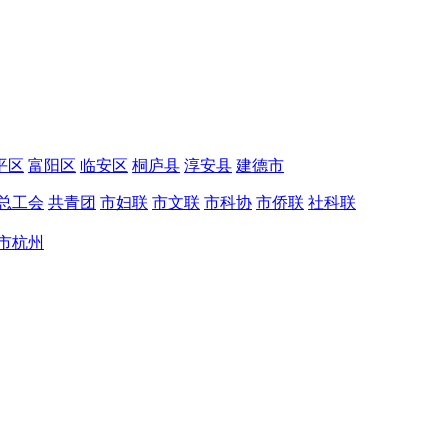
平区
富阳区
临安区
桐庐县
淳安县
建德市
总工会
共青团
市妇联
市文联
市科协
市侨联
社科联
市杭州