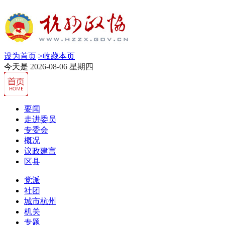
设为首页
>
收藏本页
今天是
2026-08-06 星期四
要闻
走进委员
专委会
概况
议政建言
区县
党派
社团
城市杭州
机关
专题