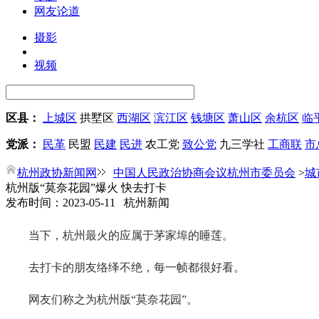
网友论道
摄影
视频
区县：
上城区
拱墅区
西湖区
滨江区
钱塘区
萧山区
余杭区
临
党派：
民革
民盟
民建
民进
农工党
致公党
九三学社
工商联
市
杭州政协新闻网
中国人民政治协商会议杭州市委员会
>
城
杭州版“莫奈花园”爆火 快去打卡
发布时间：2023-05-11 杭州新闻
当下，杭州最火的应属于茅家埠的睡莲。
去打卡的朋友络绎不绝，每一帧都很好看。
网友们称之为杭州版“莫奈花园”。