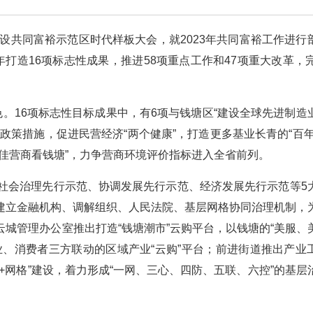
设共同富裕示范区时代样板大会，就2023年共同富裕工作进行
打造16项标志性成果，推进58项重点工作和47项重大改革，完
色。16项标志性目标成果中，有6项与钱塘区“建设全球先进制造
政策措施，促进民营经济“两个健康”，打造更多基业长青的“百年
佳营商看钱塘”，力争营商环境评价指标进入全省前列。
盖社会治理先行示范、协调发展先行示范、经济发展先行示范等5
建立金融机构、调解组织、人民法院、基层网格协同治理机制，
城管理办公室推出打造“钱塘潮市”云购平台，以钱塘的“美服、
业、消费者三方联动的区域产业“云购”平台；前进街道推出产业
“片区+网格”建设，着力形成“一网、三心、四防、五联、六控”的基