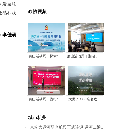
企发展联
政协视频
全感和获
：李佳萌
萧山活动周｜探索“ ...
萧山活动周｜湘湖， ...
萧山活动周｜践行“ ...
太燃了！80余名政 ...
城市杭州
京杭大运河新老航段正式连通 运河二通...