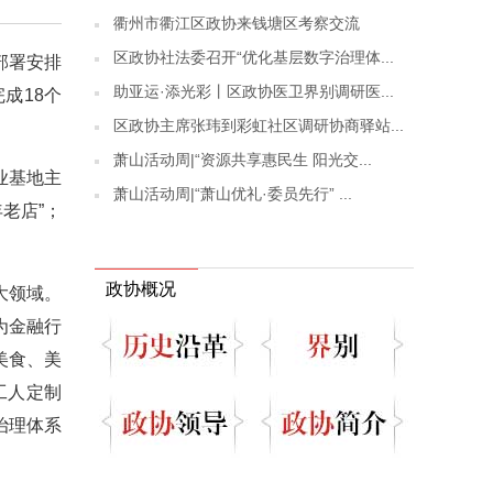
衢州市衢江区政协来钱塘区考察交流
区政协社法委召开“优化基层数字治理体...
部署安排
助亚运·添光彩丨区政协医卫界别调研医...
成18个
区政协主席张玮到彩虹社区调研协商驿站...
萧山活动周|“资源共享惠民生 阳光交...
业基地主
萧山活动周|“萧山优礼·委员先行” ...
老店”；
政协概况
大领域。
为金融行
美食、美
工人定制
层治理体系