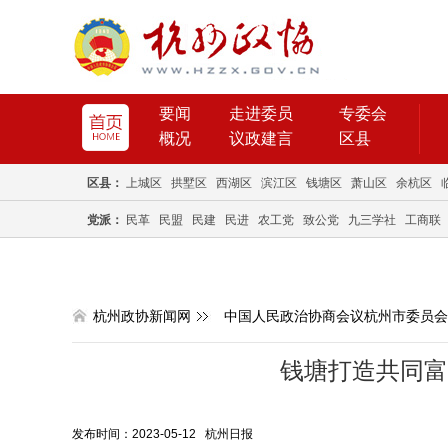
要闻
走进委员
专委会
概况
议政建言
区县
区县：
上城区
拱墅区
西湖区
滨江区
钱塘区
萧山区
余杭区
党派：
民革
民盟
民建
民进
农工党
致公党
九三学社
工商联
杭州政协新闻网
中国人民政治协商会议杭州市委员会
钱塘打造共同富
发布时间：2023-05-12 杭州日报