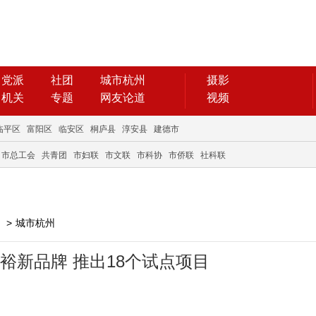
党派
社团
城市杭州
摄影
机关
专题
网友论道
视频
临平区
富阳区
临安区
桐庐县
淳安县
建德市
市总工会
共青团
市妇联
市文联
市科协
市侨联
社科联
>
城市杭州
裕新品牌 推出18个试点项目