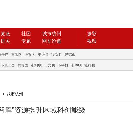
党派
社团
城市杭州
摄影
机关
专题
网友论道
视频
临平区
富阳区
临安区
桐庐县
淳安县
建德市
市总工会
共青团
市妇联
市文联
市科协
市侨联
社科联
>
城市杭州
智库”资源提升区域科创能级