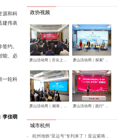
政协视频
资源和科
葛建伟表
作签约。
智能、必
萧山活动周｜舌尖上 ...
萧山活动周｜探索“ ...
新一轮科
萧山活动周｜湘湖， ...
萧山活动周｜践行“ ...
：李佳萌
城市杭州
杭州地铁“亚运号”专列来了！亚运紫将...