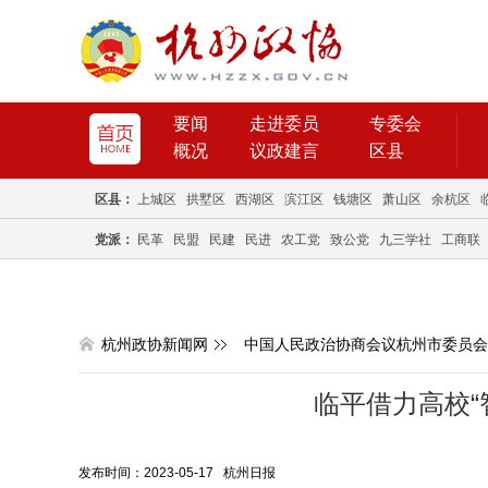
要闻
走进委员
专委会
概况
议政建言
区县
区县：
上城区
拱墅区
西湖区
滨江区
钱塘区
萧山区
余杭区
党派：
民革
民盟
民建
民进
农工党
致公党
九三学社
工商联
杭州政协新闻网
中国人民政治协商会议杭州市委员会
临平借力高校“
发布时间：2023-05-17 杭州日报