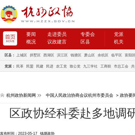
要闻
走进委员
专委会
党派
概况
议政建言
区县
机关
区县：
上城区
拱墅区
西湖区
滨江区
钱塘区
萧山区
余杭区
临平区
富阳
党派：
民革
民盟
民建
民进
农工党
致公党
九三学社
工商联
市总工会
共
杭州政协新闻网
中国人民政治协商会议杭州市委员会
>
政协要
区政协经科委赴多地调
发布时间：2023-05-17 钱塘政协