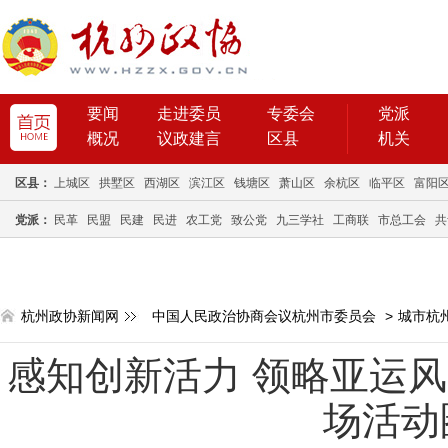
要闻
走进委员
专委会
党派
概况
议政建言
区县
机关
区县：
上城区
拱墅区
西湖区
滨江区
钱塘区
萧山区
余杭区
临平区
富阳
党派：
民革
民盟
民建
民进
农工党
致公党
九三学社
工商联
市总工会
共
杭州政协新闻网
中国人民政治协商会议杭州市委员会
>
城市杭
感知创新活力 领略亚运风
场活动