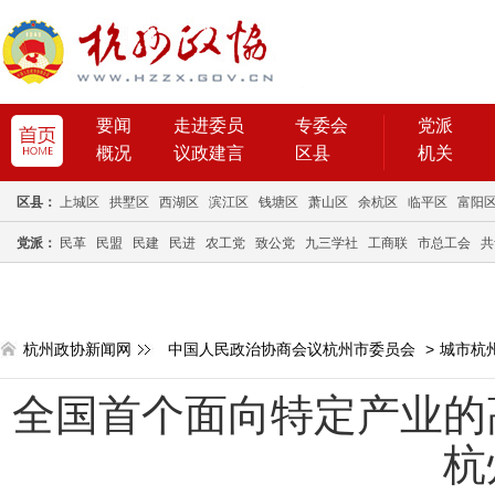
要闻
走进委员
专委会
党派
概况
议政建言
区县
机关
区县：
上城区
拱墅区
西湖区
滨江区
钱塘区
萧山区
余杭区
临平区
富阳
党派：
民革
民盟
民建
民进
农工党
致公党
九三学社
工商联
市总工会
共
杭州政协新闻网
中国人民政治协商会议杭州市委员会
>
城市杭
全国首个面向特定产业的
杭