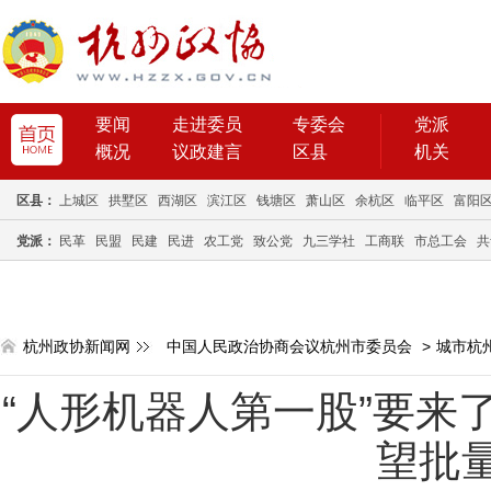
要闻
走进委员
专委会
党派
概况
议政建言
区县
机关
区县：
上城区
拱墅区
西湖区
滨江区
钱塘区
萧山区
余杭区
临平区
富阳
党派：
民革
民盟
民建
民进
农工党
致公党
九三学社
工商联
市总工会
共
杭州政协新闻网
中国人民政治协商会议杭州市委员会
>
城市杭
“人形机器人第一股”要来了
望批