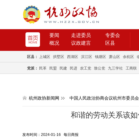
要闻
走进委员
专委会
概况
议政建言
区县
区县：
上城区
拱墅区
西湖区
滨江区
钱塘区
萧山区
余杭区
党派：
民革
民盟
民建
民进
农工党
致公党
九三学社
工商联
杭州政协新闻网
中国人民政治协商会议杭州市委员会
和谐的劳动关系该如
发布时间：2024-01-16 每日商报