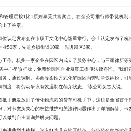
和管理层按1比1原则享受共富奖金、在全公司推行师带徒机制
给出了答案。
单位认定发布会在市职工文化中心隆重举行。会上认定发布了杭
业50家，先进乡镇街道10家，先进园区3家。
心工作。杭州一家企业在园区内成立了服务中心，与三家律所等
务中心坐诊把脉，免费给园区企业及职工提供法律咨询。“我们
服务，通过调解、协商等柔性方式化解园区内劳动争议纠纷，引
解制度，将劳动争议有效遏制在萌芽状态。”该公司负责人说。
首批手册发放到了传化物流港的货车司机手中，这也是全省首个
识，对卡友所关心的权益维护相关法律问题作出了详细解答。卡
可以做到自主查询并解决问题。
以先进典型为榜样，深入打造具有地区特色、行业特色的新时代