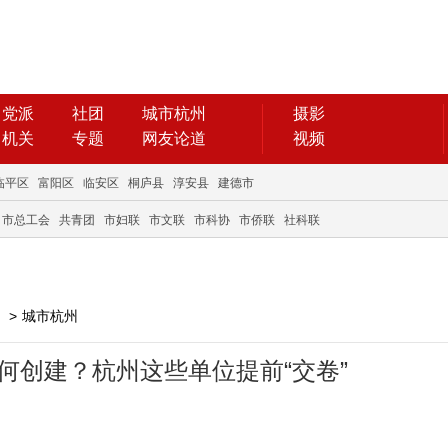
党派
社团
城市杭州
摄影
机关
专题
网友论道
视频
临平区
富阳区
临安区
桐庐县
淳安县
建德市
市总工会
共青团
市妇联
市文联
市科协
市侨联
社科联
>
城市杭州
何创建？杭州这些单位提前“交卷”