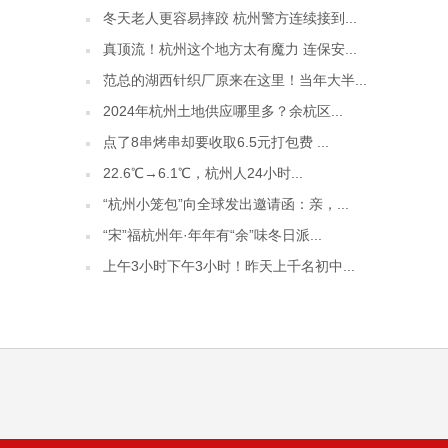
冬天老人更容易摔跤 杭州警方连续接到...
真顶流！杭州这个地方太有魔力 连保安...
范总的湖西针织厂原来在这里！当年大半...
2024年杭州土地供应哪里多？余杭区...
点了8串烤串却要收取6.5元打包费 ...
22.6℃→6.1℃，杭州人24小时...
“杭州小笼包”向全球发出邀请函：亲，...
“宋”福杭州年·年年有“余”味冬日派...
上午3小时下午3小时！昨天上千名初中...