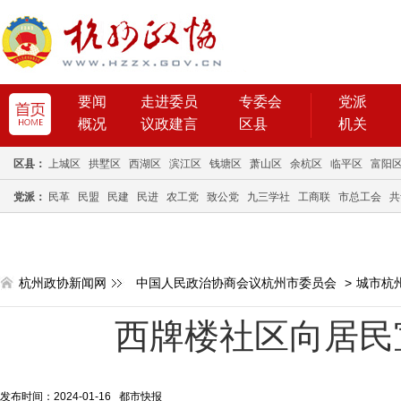
要闻
走进委员
专委会
党派
概况
议政建言
区县
机关
区县：
上城区
拱墅区
西湖区
滨江区
钱塘区
萧山区
余杭区
临平区
富阳
党派：
民革
民盟
民建
民进
农工党
致公党
九三学社
工商联
市总工会
共
杭州政协新闻网
中国人民政治协商会议杭州市委员会
>
城市杭
西牌楼社区向居民
发布时间：2024-01-16 都市快报