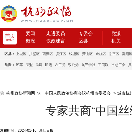
要闻
走进委员
专委会
党派
概况
议政建言
区县
机关
区县：
上城区
拱墅区
西湖区
滨江区
钱塘区
萧山区
余杭区
临平区
富阳
党派：
民革
民盟
民建
民进
农工党
致公党
九三学社
工商联
市总工会
共
杭州政协新闻网
中国人民政治协商会议杭州市委员会
>
城市杭
专家共商“中国丝
发布时间：2024-01-16 浙江日报