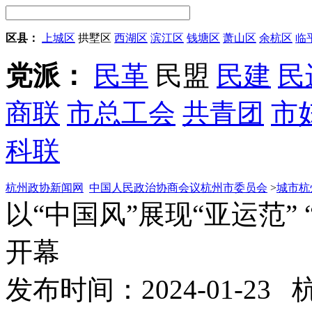
区县：
上城区
拱墅区
西湖区
滨江区
钱塘区
萧山区
余杭区
临
党派：
民革
民盟
民建
民
商联
市总工会
共青团
市
科联
杭州政协新闻网
中国人民政治协商会议杭州市委员会
>
城市杭
以“中国风”展现“亚运范”
开幕
发布时间：2024-01-23