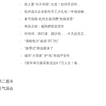
抢人要“马不停蹄” 出发！杭州开启年...
杭州送出企业新年开工大礼包！申领攻略...
春节假期 杭州文旅消费“热辣滚烫”
寿昌古镇：威风锣鼓迎龙年
对诗词、猜灯谜、踢沙包……今天起至正...
“满格电力”奋战“开门红”
“换季式”降温要来了
城市“大管家” 护“杭”幸福平安年
7路车单日最高客流达8.7万人次！春...
第二股冷
区气温会