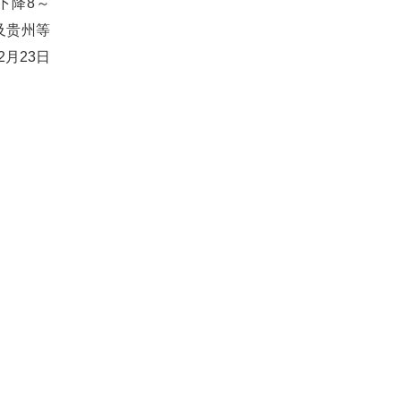
下降8～
及贵州等
月23日