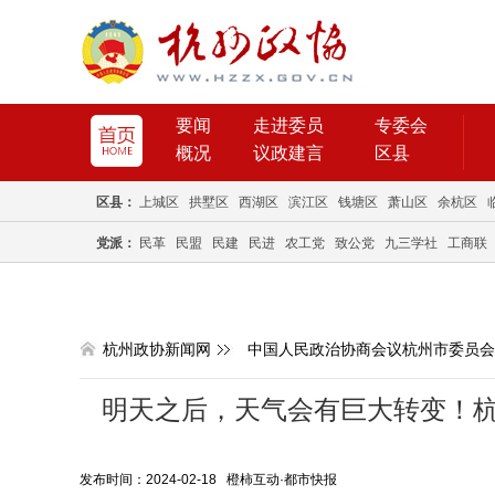
要闻
走进委员
专委会
概况
议政建言
区县
区县：
上城区
拱墅区
西湖区
滨江区
钱塘区
萧山区
余杭区
党派：
民革
民盟
民建
民进
农工党
致公党
九三学社
工商联
杭州政协新闻网
中国人民政治协商会议杭州市委员会
明天之后，天气会有巨大转变！
发布时间：2024-02-18 橙柿互动·都市快报