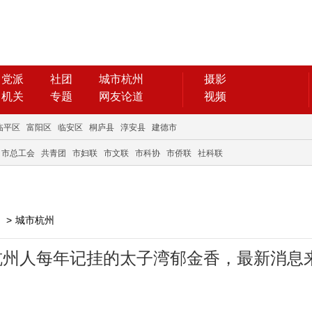
党派
社团
城市杭州
摄影
机关
专题
网友论道
视频
临平区
富阳区
临安区
桐庐县
淳安县
建德市
市总工会
共青团
市妇联
市文联
市科协
市侨联
社科联
>
城市杭州
杭州人每年记挂的太子湾郁金香，最新消息