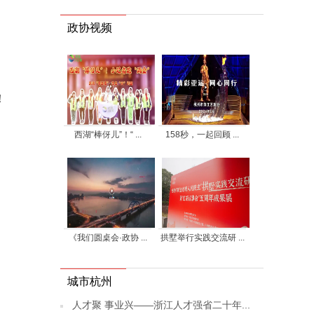
政协视频
！
西湖“棒伢儿”！“ ...
158秒，一起回顾 ...
《我们圆桌会·政协 ...
拱墅举行实践交流研 ...
城市杭州
人才聚 事业兴——浙江人才强省二十年...