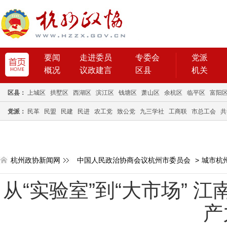
要闻
走进委员
专委会
党派
概况
议政建言
区县
机关
区县：
上城区
拱墅区
西湖区
滨江区
钱塘区
萧山区
余杭区
临平区
富阳
党派：
民革
民盟
民建
民进
农工党
致公党
九三学社
工商联
市总工会
共
杭州政协新闻网
中国人民政治协商会议杭州市委员会
>
城市杭
从“实验室”到“大市场” 
产