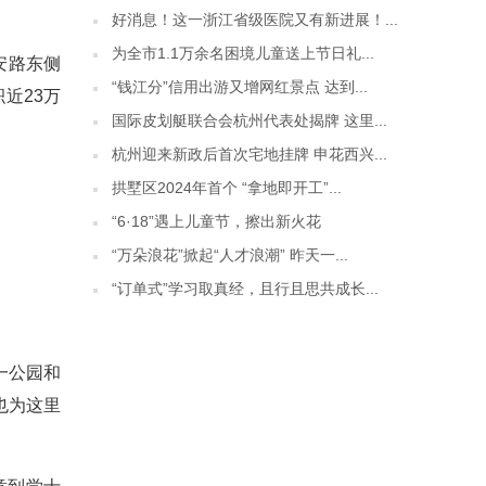
好消息！这一浙江省级医院又有新进展！...
为全市1.1万余名困境儿童送上节日礼...
安路东侧
“钱江分”信用出游又增网红景点 达到...
近23万
国际皮划艇联合会杭州代表处揭牌 这里...
杭州迎来新政后首次宅地挂牌 申花西兴...
拱墅区2024年首个 “拿地即开工”...
“6·18”遇上儿童节，擦出新火花
“万朵浪花”掀起“人才浪潮” 昨天一...
“订单式”学习取真经，且行且思共成长...
一公园和
也为这里