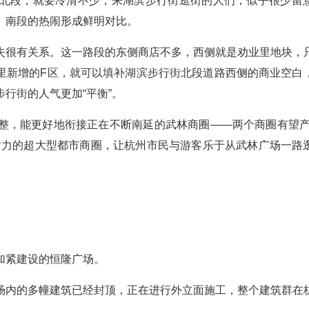
北段，就要冷清不少，来湖滨步行街逛街的人们，似乎很少留
、南段的热闹形成鲜明对比。
失很有关系。这一路段的东侧商店不多，西侧就是劝业里地块，
这里新增的F区，就可以填补湖滨步行街北段道路西侧的商业空白
行街的人气更加“平衡”。
整，能更好地衔接正在不断南延的武林商圈——两个商圈有望产
射力的超大型都市商圈，让杭州市民与游客乐于从武林广场一路
加紧建设的恒隆广场。
场内的多幢建筑已经封顶，正在进行外立面施工，整个建筑群在