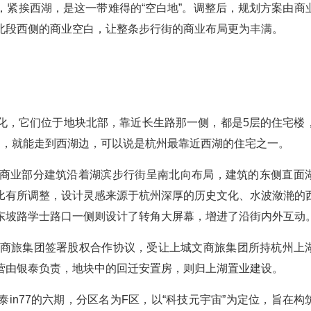
，紧挨西湖，是这一带难得的“空白地”。调整后，规划方案由商
北段西侧的商业空白，让整条步行街的商业布局更为丰满。
化，它们位于地块北部，靠近长生路那一侧，都是5层的住宅楼
钟，就能走到西湖边，可以说是杭州最靠近西湖的住宅之一。
商业部分建筑沿着湖滨步行街呈南北向布局，建筑的东侧直面
比有所调整，设计灵感来源于杭州深厚的历史文化、水波潋滟的
东坡路学士路口一侧则设计了转角大屏幕，增进了沿街内外互动
文商旅集团签署股权合作协议，受让上城文商旅集团所持杭州上
运营由银泰负责，地块中的回迁安置房，则归上湖置业建设。
in77的六期，分区名为F区，以“科技元宇宙”为定位，旨在构