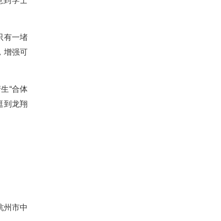
意到学士
只有一堵
，增强可
生“合体
逛到龙翔
杭州市中