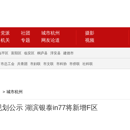
党派
社团
城市杭州
摄影
机关
专题
网友论道
视频
临平区
富阳区
临安区
桐庐县
淳安县
建德市
市总工会
共青团
市妇联
市文联
市科协
市侨联
社科联
>
城市杭州
划公示 湖滨银泰in77将新增F区