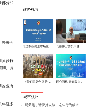
业部分和
政协视频
，未来会
推进数据要素市场化 ...
“溪湖汇”委员大讲 ...
湖滨步行
西湖。调
。
《我们圆桌会·政协 ...
同心同杭·青春聚力 ...
湖置业有
城市杭州
筑年轻多
明天起，请保持安静！这些行为禁止