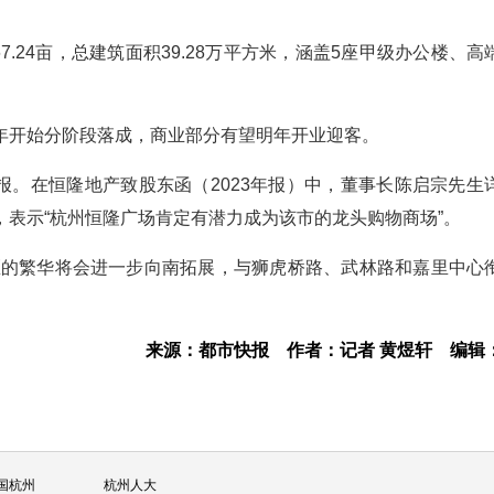
7.24亩，总建筑面积39.28万平方米，涵盖5座甲级办公楼、高
年开始分阶段落成，商业部分有望明年开业迎客。
年报。在恒隆地产致股东函（2023年报）中，董事长陈启宗先生
表示“杭州恒隆广场肯定有潜力成为该市的龙头购物商场”。
心区的繁华将会进一步向南拓展，与狮虎桥路、武林路和嘉里中心
来源：都市快报
作者：记者 黄煜轩
编辑
国杭州
杭州人大