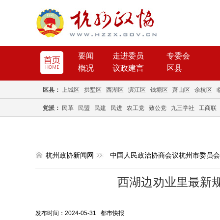
要闻
走进委员
专委会
概况
议政建言
区县
区县：
上城区
拱墅区
西湖区
滨江区
钱塘区
萧山区
余杭区
党派：
民革
民盟
民建
民进
农工党
致公党
九三学社
工商联
杭州政协新闻网
中国人民政治协商会议杭州市委员会
西湖边劝业里最新规
发布时间：2024-05-31 都市快报