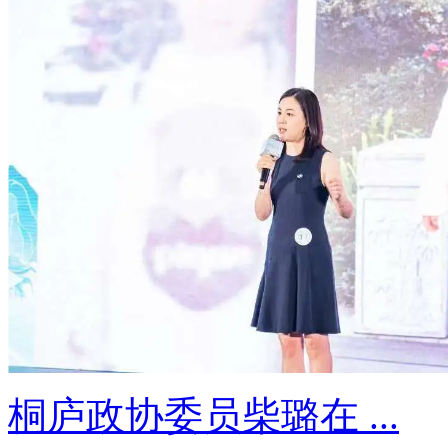
桐庐政协委员柴璐在 ...