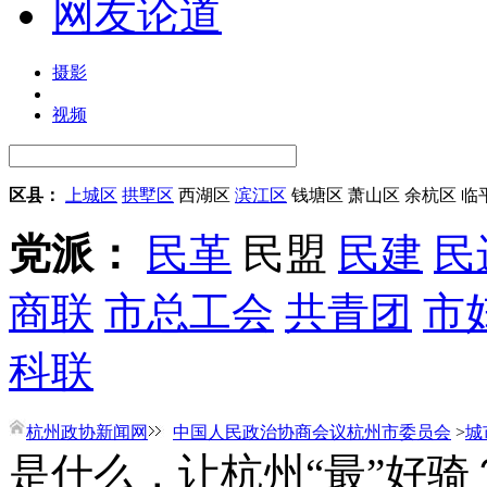
网友论道
摄影
视频
区县：
上城区
拱墅区
西湖区
滨江区
钱塘区
萧山区
余杭区
临
党派：
民革
民盟
民建
民
商联
市总工会
共青团
市
科联
杭州政协新闻网
中国人民政治协商会议杭州市委员会
>
城
是什么，让杭州“最”好骑