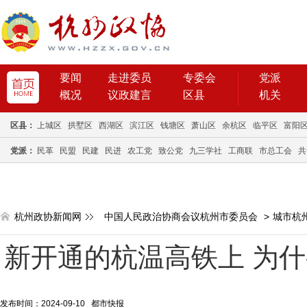
要闻
走进委员
专委会
党派
概况
议政建言
区县
机关
区县：
上城区
拱墅区
西湖区
滨江区
钱塘区
萧山区
余杭区
临平区
富阳
党派：
民革
民盟
民建
民进
农工党
致公党
九三学社
工商联
市总工会
共
杭州政协新闻网
中国人民政治协商会议杭州市委员会
>
城市杭
新开通的杭温高铁上 为
发布时间：2024-09-10 都市快报