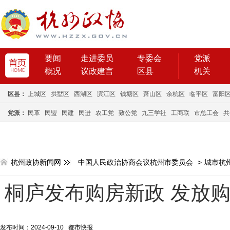
要闻
走进委员
专委会
党派
概况
议政建言
区县
机关
区县：
上城区
拱墅区
西湖区
滨江区
钱塘区
萧山区
余杭区
临平区
富阳
党派：
民革
民盟
民建
民进
农工党
致公党
九三学社
工商联
市总工会
共
杭州政协新闻网
中国人民政治协商会议杭州市委员会
>
城市杭
桐庐发布购房新政 发放购
发布时间：2024-09-10 都市快报