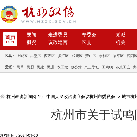
要闻
走进委员
专委会
党派
概况
议政建言
区县
机关
区县：
上城区
拱墅区
西湖区
滨江区
钱塘区
萧山区
余杭区
临平区
富阳
党派：
民革
民盟
民建
民进
农工党
致公党
九三学社
工商联
市总工会
共
杭州政协新闻网
中国人民政治协商会议杭州市委员会
>
城市杭
杭州市关于试鸣
发布时间：2024-09-10