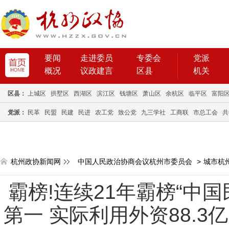
要闻
走进委员
专委会
党派
概况
议政建言
区县
机关
区县：
上城区
拱墅区
西湖区
滨江区
钱塘区
萧山区
余杭区
临平区
富阳
党派：
民革
民盟
民建
民进
农工党
致公党
九三学社
工商联
市总工会
共
杭州政协新闻网
中国人民政治协商会议杭州市委员会
>
城市杭
霸榜!连续21年霸榜“中国
第一 实际利用外资88.3亿