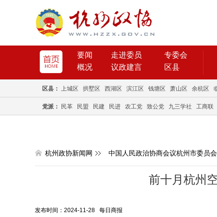
要闻
走进委员
专委会
概况
议政建言
区县
区县：
上城区
拱墅区
西湖区
滨江区
钱塘区
萧山区
余杭区
党派：
民革
民盟
民建
民进
农工党
致公党
九三学社
工商联
杭州政协新闻网
中国人民政治协商会议杭州市委员会
前十月杭州空
发布时间：2024-11-28 每日商报