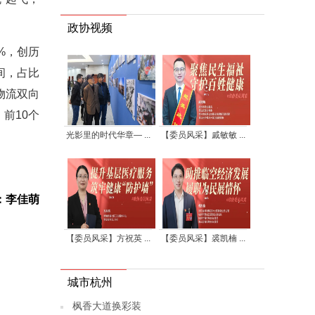
政协视频
8%，创历
间，占比
物流双向
前10个
光影里的时代华章— ...
【委员风采】戚敏敏 ...
：李佳萌
【委员风采】方祝英 ...
【委员风采】裘凯楠 ...
城市杭州
枫香大道换彩装