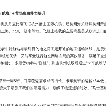
车航班”＋货场集疏能力提升
的货机从丹麦比隆飞抵杭州萧山国际机场，经杭州海关所属杭州萧
运往上海、北京、济南等地。飞机上搭载的主要商品是从欧洲进口
站或者中转航站与最终目的地之间固定开通的地面运输路线，是货
和机动优势，又能享受现行航空网络布局的高效服务，满足了企
相比，多票货物参与“拼机”，到达杭州机场后通过“卡车航班”
班增至一周8班，口岸疏运需求成倍增长。卡车航班的运输成本低
极大了增强了我们的疏运能力，确保了物流运输时效。”马士基
区域内更多的外贸企业在“家门口”乘着国际货运航线网络借“机