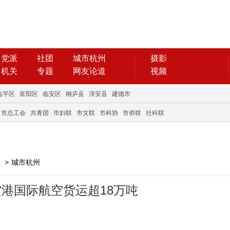
党派
社团
城市杭州
摄影
机关
专题
网友论道
视频
临平区
富阳区
临安区
桐庐县
淳安县
建德市
市总工会
共青团
市妇联
市文联
市科协
市侨联
社科联
>
城市杭州
港国际航空货运超18万吨