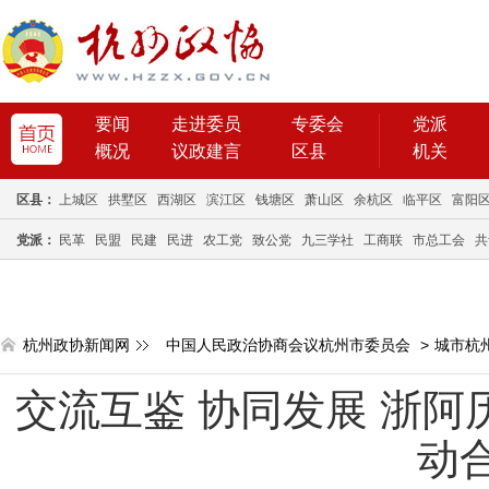
要闻
走进委员
专委会
党派
概况
议政建言
区县
机关
区县：
上城区
拱墅区
西湖区
滨江区
钱塘区
萧山区
余杭区
临平区
富阳
党派：
民革
民盟
民建
民进
农工党
致公党
九三学社
工商联
市总工会
共
杭州政协新闻网
中国人民政治协商会议杭州市委员会
>
城市杭
交流互鉴 协同发展 浙阿
动