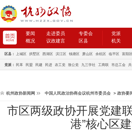
要闻
走进委员
专委会
党派
概况
议政建言
区县
机关
区县：
上城区
拱墅区
西湖区
滨江区
钱塘区
萧山区
余杭区
临平区
富阳
党派：
民革
民盟
民建
民进
农工党
致公党
九三学社
工商联
市总工会
共
杭州政协新闻网
中国人民政治协商会议杭州市委员会
>
政协要
市区两级政协开展党建联
港”核心区