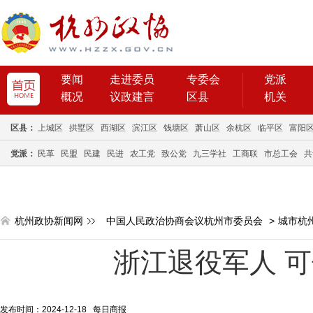
要闻
走进委员
专委会
党派
概况
议政建言
区县
机关
区县：
上城区
拱墅区
西湖区
滨江区
钱塘区
萧山区
余杭区
临平区
富阳
党派：
民革
民盟
民建
民进
农工党
致公党
九三学社
工商联
市总工会
共
杭州政协新闻网
中国人民政治协商会议杭州市委员会
>
城市杭
浙江退役军人 
发布时间：2024-12-18 每日商报