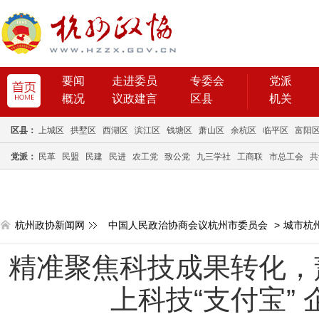
要闻
走进委员
专委会
党派
概况
议政建言
区县
机关
区县：
上城区
拱墅区
西湖区
滨江区
钱塘区
萧山区
余杭区
临平区
富阳
党派：
民革
民盟
民建
民进
农工党
致公党
九三学社
工商联
市总工会
共
杭州政协新闻网
中国人民政治协商会议杭州市委员会
>
城市杭
精准聚焦科技成果转化，萧
上科技“支付宝” 