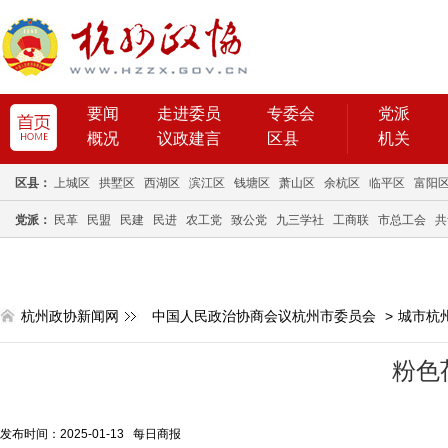
要闻
走进委员
专委会
党派
概况
议政建言
区县
机关
区县：
上城区
拱墅区
西湖区
滨江区
钱塘区
萧山区
余杭区
临平区
富阳
党派：
民革
民盟
民建
民进
农工党
致公党
九三学社
工商联
市总工会
共
杭州政协新闻网
中国人民政治协商会议杭州市委员会
>
城市杭
粉色
发布时间：2025-01-13 每日商报