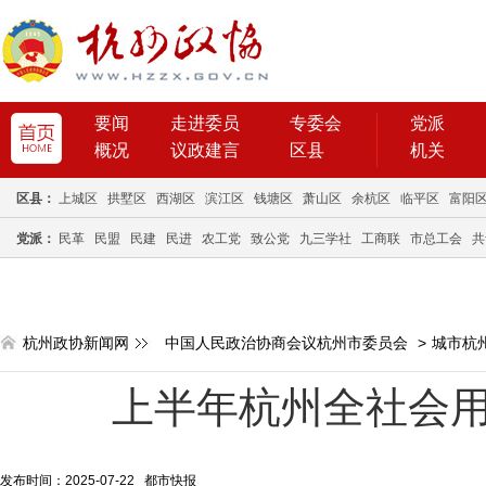
要闻
走进委员
专委会
党派
概况
议政建言
区县
机关
区县：
上城区
拱墅区
西湖区
滨江区
钱塘区
萧山区
余杭区
临平区
富阳
党派：
民革
民盟
民建
民进
农工党
致公党
九三学社
工商联
市总工会
共
杭州政协新闻网
中国人民政治协商会议杭州市委员会
>
城市杭
上半年杭州全社会用
发布时间：2025-07-22 都市快报