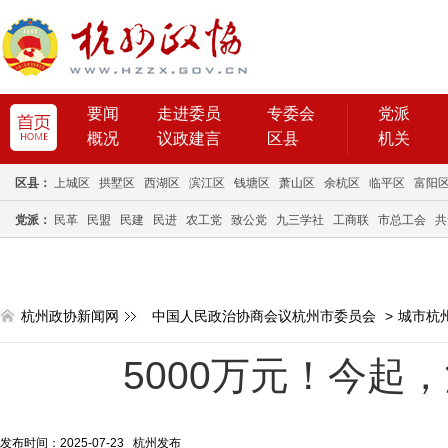
要闻
走进委员
专委会
党派
概况
议政建言
区县
机关
区县：
上城区
拱墅区
西湖区
滨江区
钱塘区
萧山区
余杭区
临平区
富阳
党派：
民革
民盟
民建
民进
农工党
致公党
九三学社
工商联
市总工会
共
杭州政协新闻网
中国人民政治协商会议杭州市委员会
>
城市杭
5000万元！今起
发布时间：2025-07-23 杭州发布