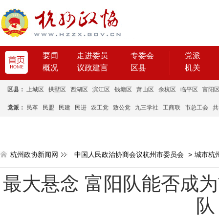
要闻
走进委员
专委会
党派
概况
议政建言
区县
机关
区县：
上城区
拱墅区
西湖区
滨江区
钱塘区
萧山区
余杭区
临平区
富阳
党派：
民革
民盟
民建
民进
农工党
致公党
九三学社
工商联
市总工会
共
杭州政协新闻网
中国人民政治协商会议杭州市委员会
>
城市杭
最大悬念 富阳队能否成
队