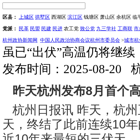
区县：
上城区
拱墅区
西湖区
滨江区
钱塘区
萧山区
余杭区
临
党派：
民革
民盟
民建
民进
农工党
致公党
九三学社
工商联
市
杭州政协新闻网
中国人民政治协商会议杭州市委员会
>
城市杭
虽已“出伏”高温仍将继续
发布时间：2025-08-20
昨天杭州发布8月首个
杭州日报讯 昨天，杭州
天，终结了此前连续10年
近10年来最短的三伏天。