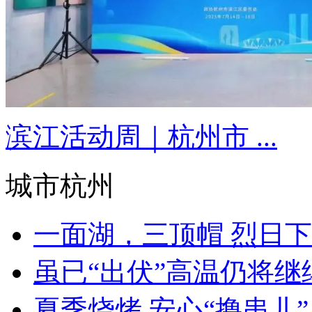
滨江活动周｜杭州市 ...
城市杭州
一面湖，三顶帽 烈日下
虽已“出伏”高温仍将继
夏季烧烤 安心“撸串儿” 