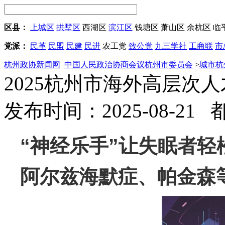
区县：
上城区
拱墅区
西湖区
滨江区
钱塘区
萧山区
余杭区
临
党派：
民革
民盟
民建
民进
农工党
致公党
九三学社
工商联
市
杭州政协新闻网
中国人民政治协商会议杭州市委员会
>
城市杭
2025杭州市海外高层次
发布时间：2025-08-21
“神经乐手”让失眠者轻
阿尔兹海默症、帕金森