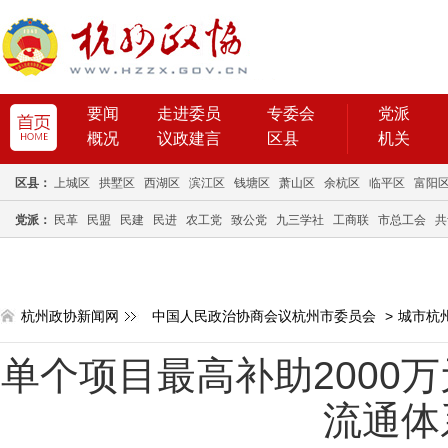
要闻
走进委员
专委会
党派
概况
议政建言
区县
机关
区县：
上城区
拱墅区
西湖区
滨江区
钱塘区
萧山区
余杭区
临平区
富阳
党派：
民革
民盟
民建
民进
农工党
致公党
九三学社
工商联
市总工会
共
杭州政协新闻网
中国人民政治协商会议杭州市委员会
>
城市杭
单个项目最高补助2000
流通体