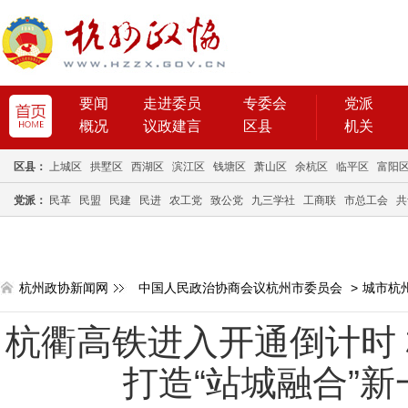
要闻
走进委员
专委会
党派
概况
议政建言
区县
机关
区县：
上城区
拱墅区
西湖区
滨江区
钱塘区
萧山区
余杭区
临平区
富阳
党派：
民革
民盟
民建
民进
农工党
致公党
九三学社
工商联
市总工会
共
杭州政协新闻网
中国人民政治协商会议杭州市委员会
>
城市杭
杭衢高铁进入开通倒计时
打造“站城融合”