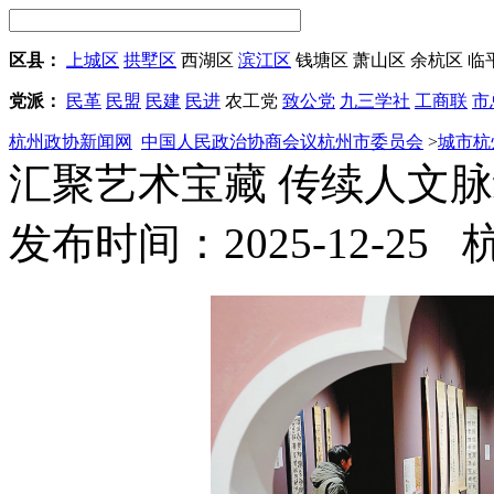
区县：
上城区
拱墅区
西湖区
滨江区
钱塘区
萧山区
余杭区
临
党派：
民革
民盟
民建
民进
农工党
致公党
九三学社
工商联
市
杭州政协新闻网
中国人民政治协商会议杭州市委员会
>
城市杭
汇聚艺术宝藏 传续人文
发布时间：2025-12-25