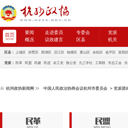
要闻
走进委员
专委会
党派
概况
议政建言
区县
机关
区县：
上城区
拱墅区
西湖区
滨江区
钱塘区
萧山区
余杭区
临平区
富阳
党派：
民革
民盟
民建
民进
农工党
致公党
九三学社
工商联
市总工会
共
杭州政协新闻网
中国人民政治协商会议杭州市委员会
>
党派团