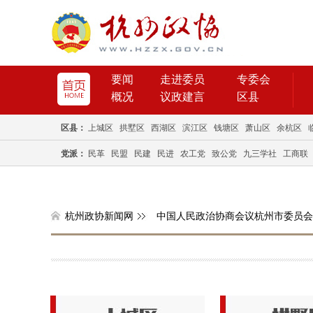
要闻
走进委员
专委会
概况
议政建言
区县
区县：
上城区
拱墅区
西湖区
滨江区
钱塘区
萧山区
余杭区
党派：
民革
民盟
民建
民进
农工党
致公党
九三学社
工商联
杭州政协新闻网
中国人民政治协商会议杭州市委员会