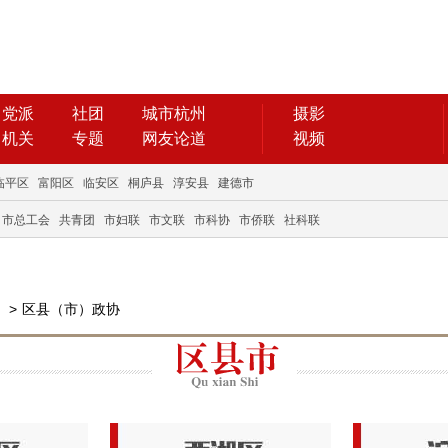
党派
社团
城市杭州
摄影
机关
专题
网友论道
视频
临平区
富阳区
临安区
桐庐县
淳安县
建德市
市总工会
共青团
市妇联
市文联
市科协
市侨联
社科联
>
区县（市）政协