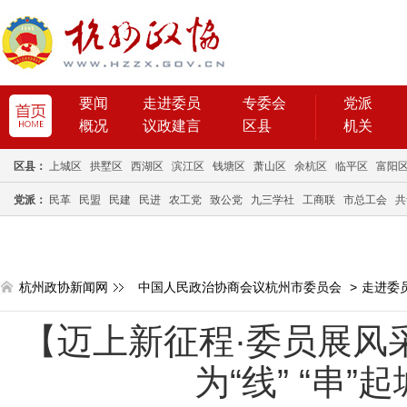
要闻
走进委员
专委会
党派
概况
议政建言
区县
机关
区县：
上城区
拱墅区
西湖区
滨江区
钱塘区
萧山区
余杭区
临平区
富阳
党派：
民革
民盟
民建
民进
农工党
致公党
九三学社
工商联
市总工会
共
杭州政协新闻网
中国人民政治协商会议杭州市委员会
>
走进委
【迈上新征程·委员展风
为“线” “串