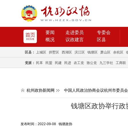
要闻
走进委员
专委会
概况
议政建言
区县
区县：
上城区
拱墅区
西湖区
滨江区
钱塘区
萧山区
余杭区
党派：
民革
民盟
民建
民进
农工党
致公党
九三学社
工商联
杭州政协新闻网
中国人民政治协商会议杭州市委员会
钱塘区政协举行政
发布时间：2022-09-08 钱塘政协