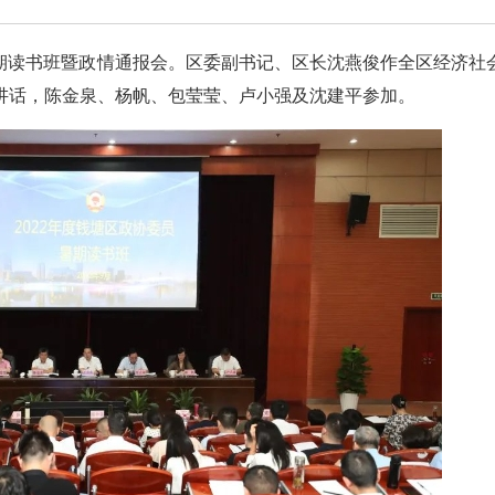
员暑期读书班暨政情通报会。区委副书记、区长沈燕俊作全区经济社
讲话，陈金泉、杨帆、包莹莹、卢小强及沈建平参加。