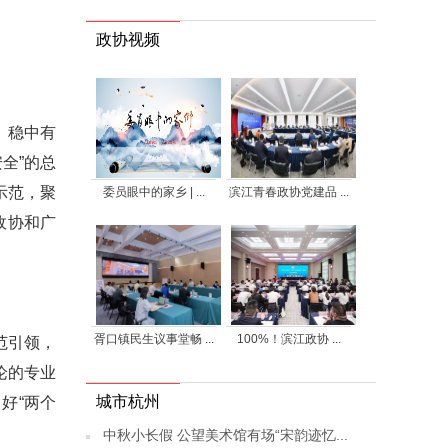
政协视频
、稳中有
全”的总
示范，聚
委员眼中的家乡 | ...
滨江青春政协党建品 ...
政协和广
胥口镇民生议事堂畅 ...
100%！滨江政协 ...
范引领，
论的专业
城市杭州
好“两个
中秋小长假 公望美术馆有场“宋韵迹忆...