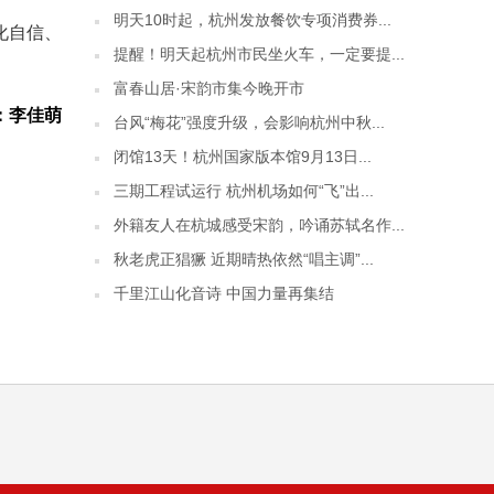
明天10时起，杭州发放餐饮专项消费券...
化自信、
提醒！明天起杭州市民坐火车，一定要提...
富春山居·宋韵市集今晚开市
：李佳萌
台风“梅花”强度升级，会影响杭州中秋...
闭馆13天！杭州国家版本馆9月13日...
三期工程试运行 杭州机场如何“飞”出...
外籍友人在杭城感受宋韵，吟诵苏轼名作...
秋老虎正猖獗 近期晴热依然“唱主调”...
千里江山化音诗 中国力量再集结