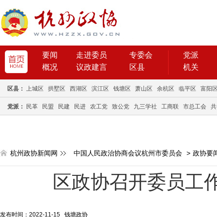
要闻
走进委员
专委会
党派
概况
议政建言
区县
机关
区县：
上城区
拱墅区
西湖区
滨江区
钱塘区
萧山区
余杭区
临平区
富阳
党派：
民革
民盟
民建
民进
农工党
致公党
九三学社
工商联
市总工会
共
杭州政协新闻网
中国人民政治协商会议杭州市委员会
>
政协要
区政协召开委员工
发布时间：2022-11-15 钱塘政协