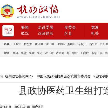
要闻
走进委员
专委会
党派
概况
议政建言
区县
机关
区县：
上城区
拱墅区
西湖区
滨江区
钱塘区
萧山区
余杭区
临平区
富阳
党派：
民革
民盟
民建
民进
农工党
致公党
九三学社
工商联
市总工会
共
杭州政协新闻网
中国人民政治协商会议杭州市委员会
>
政协要
县政协医药卫生组打造
发布时间：2022-11-15 桐庐政协