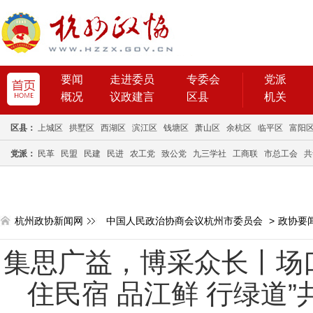
要闻
走进委员
专委会
党派
概况
议政建言
区县
机关
区县：
上城区
拱墅区
西湖区
滨江区
钱塘区
萧山区
余杭区
临平区
富阳
党派：
民革
民盟
民建
民进
农工党
致公党
九三学社
工商联
市总工会
共
杭州政协新闻网
中国人民政治协商会议杭州市委员会
>
政协要
集思广益，博采众长丨场
住民宿 品江鲜 行绿道”