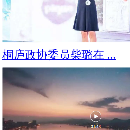
桐庐政协委员柴璐在 ...