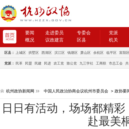
要闻
走进委员
专委会
党派
概况
议政建言
区县
机关
区县：
上城区
拱墅区
西湖区
滨江区
钱塘区
萧山区
余杭区
临平区
富阳
党派：
民革
民盟
民建
民进
农工党
致公党
九三学社
工商联
市总工会
共
杭州政协新闻网
中国人民政治协商会议杭州市委员会
>
政协要
日日有活动，场场都精彩
赴最美