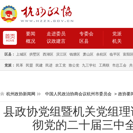
要闻
走进委员
专委会
党派
概况
议政建言
区县
机关
区县：
上城区
拱墅区
西湖区
滨江区
钱塘区
萧山区
余杭区
临平区
富阳
党派：
民革
民盟
民建
民进
农工党
致公党
九三学社
工商联
市总工会
共
杭州政协新闻网
中国人民政治协商会议杭州市委员会
>
政协要
县政协党组暨机关党组理
彻党的二十届三中