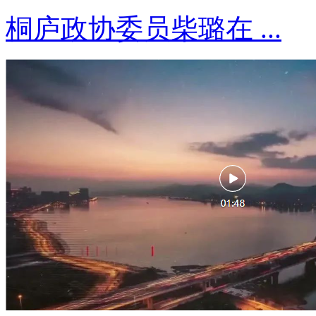
桐庐政协委员柴璐在 ...