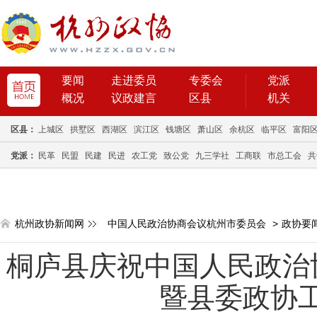
要闻
走进委员
专委会
党派
概况
议政建言
区县
机关
区县：
上城区
拱墅区
西湖区
滨江区
钱塘区
萧山区
余杭区
临平区
富阳
党派：
民革
民盟
民建
民进
农工党
致公党
九三学社
工商联
市总工会
共
杭州政协新闻网
中国人民政治协商会议杭州市委员会
>
政协要
桐庐县庆祝中国人民政治
暨县委政协