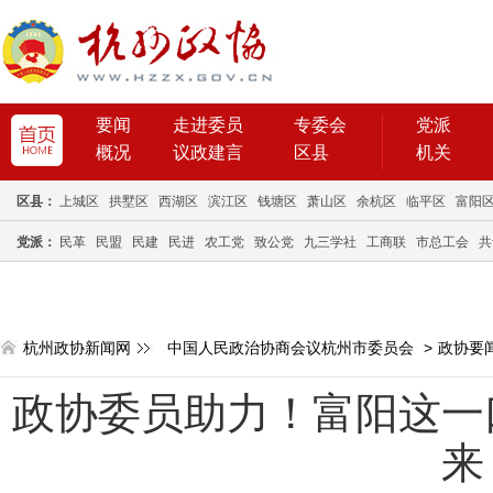
要闻
走进委员
专委会
党派
概况
议政建言
区县
机关
区县：
上城区
拱墅区
西湖区
滨江区
钱塘区
萧山区
余杭区
临平区
富阳
党派：
民革
民盟
民建
民进
农工党
致公党
九三学社
工商联
市总工会
共
杭州政协新闻网
中国人民政治协商会议杭州市委员会
>
政协要
政协委员助力！富阳这一
来